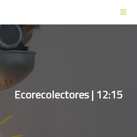
Skip
to
content
Ecorecolectores | 12:15