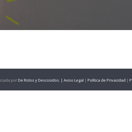
lizada por
De Rotos y Descosidos. |
Aviso Legal
|
Política de Privacidad
|
P